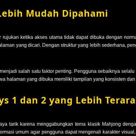
 Lebih Mudah Dipahami
r rujukan ketika akses utama tidak dapat dibuka dengan nor
laman yang dicari. Dengan struktur yang lebih sederhana, pen
 menjadi salah satu faktor penting. Pengguna sebaiknya sela
wa halaman yang dibuka memiliki tampilan yang konsisten dan
s 1 dan 2 yang Lebih Terar
aya tarik karena menggabungkan tema klasik Mahjong den
rmasi umum agar pengguna dapat mengenali karakter visual, is