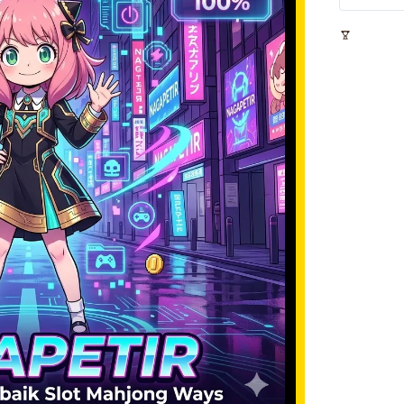
V
i
e
w
l
i
c
e
n
s
e
d
e
t
a
i
l
s