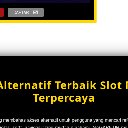
DAFTAR
lternatif Terbaik Slot
Terpercaya
g membahas akses alternatif untuk pengguna yang mencari ref
ng jelas, serta navigasi yang mudah dipahami, NAGAPETIR m