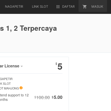
NAGAPETIR
LINK SLOT
DAFTAR
MASUK
s 1, 2 Terpercaya
5
$
ar License
88
lar License
$
SELECTED
luded:
GAPETIR
luded:
PETIR merupakan link alternatif slot
NK SLOT
luded:
OT MAHJONG
ng ways 1, 2 terbaik dan saat ini bisa
 mainkan dengan 10rb terpercaya
tend support to 12
100.00
5.00
$
$
an mudah memberikan jp maxwin
nths
an bet 200 perak.