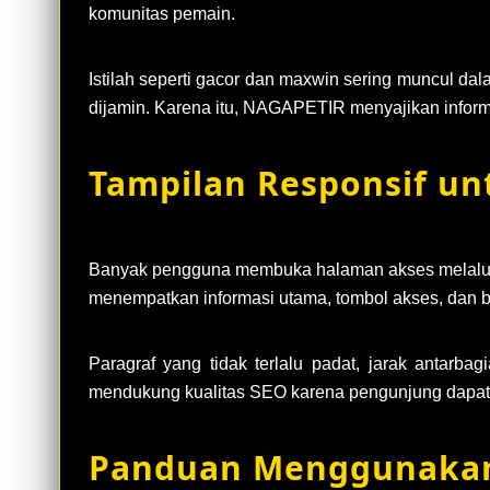
komunitas pemain.
Istilah seperti gacor dan maxwin sering muncul da
dijamin. Karena itu, NAGAPETIR menyajikan infor
Tampilan Responsif u
Banyak pengguna membuka halaman akses melalui 
menempatkan informasi utama, tombol akses, dan ba
Paragraf yang tidak terlalu padat, jarak antarb
mendukung kualitas SEO karena pengunjung dapat
Panduan Menggunakan 