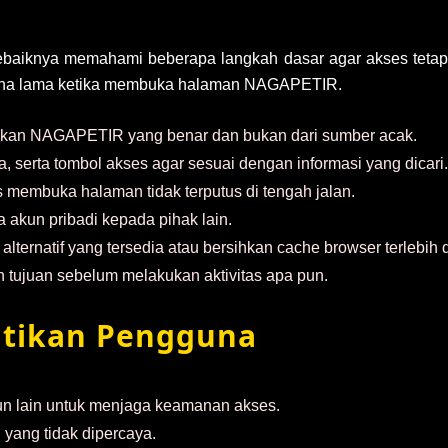
sebaiknya memahami beberapa langkah dasar agar akses teta
na lama ketika membuka halaman NAGAPETIR.
ujukan NAGAPETIR yang benar dan bukan dari sumber acak.
 serta tombol akses agar sesuai dengan informasi yang dicari.
s membuka halaman tidak terputus di tengah jalan.
akun pribadi kepada pihak lain.
alternatif yang tersedia atau bersihkan cache browser terlebih 
n tujuan sebelum melakukan aktivitas apa pun.
atikan Pengguna
un lain untuk menjaga keamanan akses.
 yang tidak dipercaya.